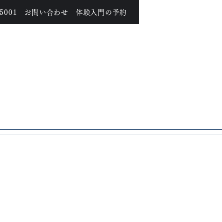
-5001
お問い合わせ
体験入門の予約
道場案内
コース紹介
入会案内
学校プロジェクト
学校プロジェクト活動報告