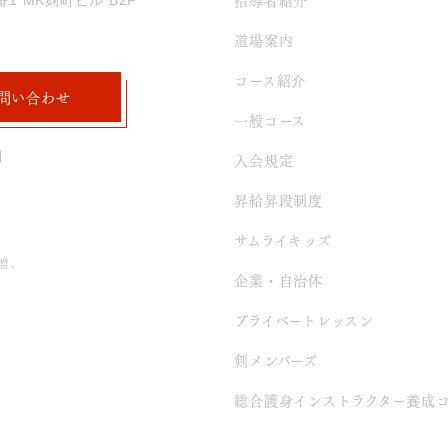
1 MK麹町ビル B2F
道場案内
コース紹介
問い合わせ
一般コース
期
入会規定
昇給昇段制度
サムライキッズ
盟.
企業・自治体
プライベートレッスン
剣メンバーズ
総合護身インストラクター養成