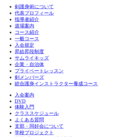
剣護身術について
代表プロフィール
指導者紹介
道場案内
コース紹介
一般コース
入会規定
昇給昇段制度
サムライキッズ
企業・自治体
プライベートレッスン
剣メンバーズ
総合護身インストラクター養成コース
入会案内
DVD
体験入門
クラススケジュール
よくある質問
支部・同好会について
学校プロジェクト