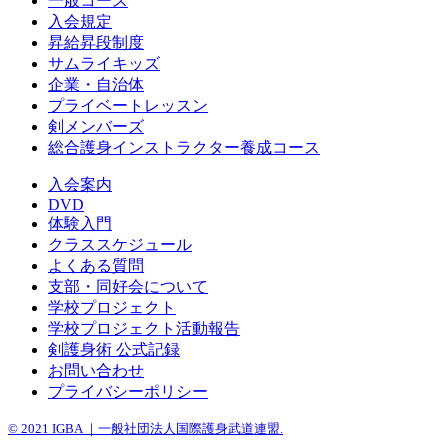
一般コース
入会規定
昇給昇段制度
サムライキッズ
企業・自治体
プライベートレッスン
剣メンバーズ
総合護身インストラクター養成コース
入会案内
DVD
体験入門
クラススケジュール
よくある質問
支部・同好会について
学校プロジェクト
学校プロジェクト活動報告
剣護身術 公式記録
お問い合わせ
プライバシーポリシー
© 2021 IGBA ｜一般社団法人国際護身武道連盟.