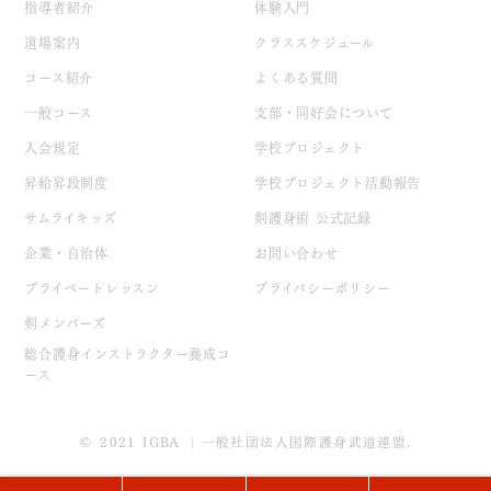
指導者紹介
体験入門
道場案内
クラススケジュール
コース紹介
よくある質問
一般コース
支部・同好会について
入会規定
学校プロジェクト
昇給昇段制度
学校プロジェクト活動報告
サムライキッズ
剣護身術 公式記録
企業・自治体
お問い合わせ
プライベートレッスン
プライバシーポリシー
剣メンバーズ
総合護身インストラクター養成コ
ース
© 2021 IGBA ｜一般社団法人国際護身武道連盟.