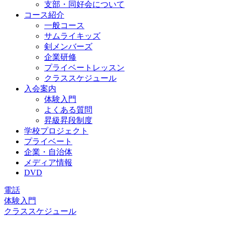
支部・同好会について
コース紹介
一般コース
サムライキッズ
剣メンバーズ
企業研修
プライベートレッスン
クラススケジュール
入会案内
体験入門
よくある質問
昇級昇段制度
学校プロジェクト
プライベート
企業・自治体
メディア情報
DVD
電話
体験入門
クラススケジュール