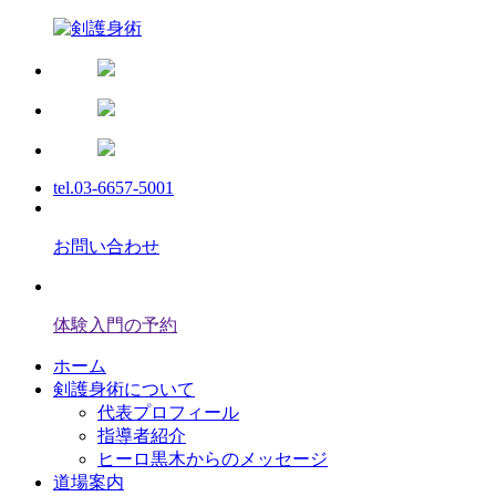
tel.03-6657-5001
お問い合わせ
体験入門の予約
ホーム
剣護身術について
代表プロフィール
指導者紹介
ヒーロ黒木からのメッセージ
道場案内