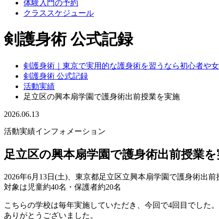
体験入門の予約
クラススケジュール
剣護身術 公式記録
剣護身術｜東京で実用的な護身術を習うなら初心者や女
剣護身術 公式記録
活動実績
足立区の興本扇学園で護身術出前授業を実施
2026.06.13
活動実績
インフォメーション
足立区の興本扇学園で護身術出前授業を
2026年6月13日(土)、東京都足立区立興本扇学園で護身術出
対象は児童約40名・保護者約20名
こちらの学校は毎年実施していただき、今回で4回目でした。
ありがとうございました。