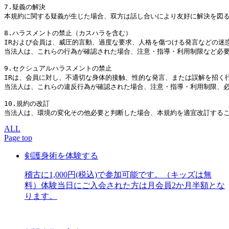
7.疑義の解決

本規約に関する疑義が生じた場合、双方は話し合いにより友好に解決を図る
8.ハラスメントの禁止（カスハラを含む）

IRおよび会員は、威圧的言動、過度な要求、人格を傷つける発言などの迷惑
当法人は、これらの行為が確認された場合、注意・指導・利用制限など必要
9.セクシュアルハラスメントの禁止

IRは、会員に対し、不適切な身体的接触、性的な発言、または誤解を招く行
当法人は、これらの違反行為が確認された場合、注意・指導・利用制限、必
10.規約の改訂

当法人は、環境の変化その他必要と判断した場合、本規約を適宜改訂する
ALL
Page top
剣護身術を体験する
稽古に1,000円(税込)で参加可能です。（キッズは無
料）体験当日にご入会された方は月会員2か月半額とな
ります。