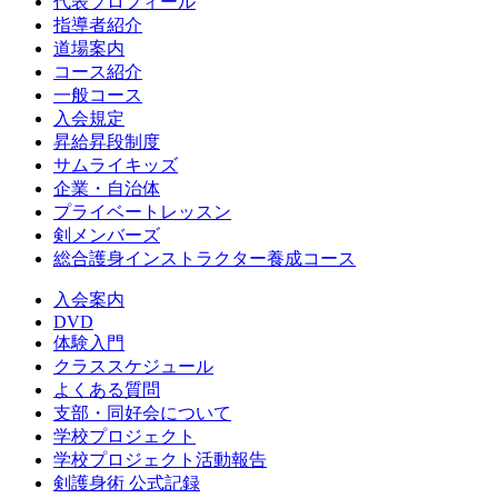
代表プロフィール
指導者紹介
道場案内
コース紹介
一般コース
入会規定
昇給昇段制度
サムライキッズ
企業・自治体
プライベートレッスン
剣メンバーズ
総合護身インストラクター養成コース
入会案内
DVD
体験入門
クラススケジュール
よくある質問
支部・同好会について
学校プロジェクト
学校プロジェクト活動報告
剣護身術 公式記録