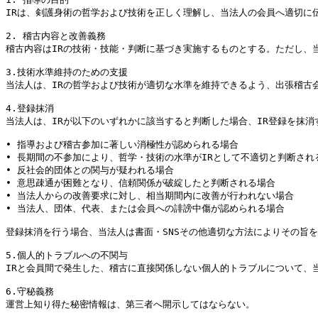
IRは、剣護身術の哲学および技術を正しく理解し、当法人の会員へ適切に伝
2. 稽古内容と改善義務

稽古内容はIRの技術・技能・判断に基づき実施するものとする。ただし、
3.技術水準維持のための支援

当法人は、IRの哲学および技術が適切な水準を維持できるよう、出張稽古
4.登録抹消

当法人は、IRが以下のいずれかに該当すると判断した場合、IR登録を抹消
• 指導および稽古参加に著しい消極性が認められる場合

• 長期間の不参加により、哲学・技術の水準がIRとして不適切と判断される
• 反社会的団体との関与が疑われる場合

• 意思疎通が困難となり、信頼関係が破綻したと判断される場合

• 当法人からの改善要求に対し、相当期間内に改善が行われない場合

• 当法人、団体、代表、または会員への誹謗中傷が認められる場合

登録抹消を行う場合、当法人は書面・SNSその他適切な方法によりその旨を
5.個人的トラブルへの不関与

IRと会員間で発生した、稽古に直接関係しない個人的トラブルについて、当
6.守秘義務

運営上知り得た秘密情報は、第三者へ開示してはならない。
