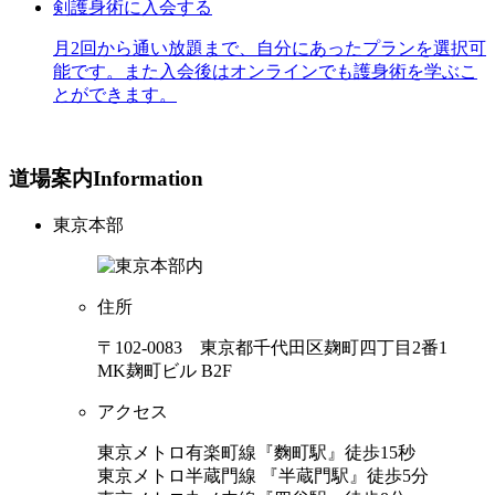
剣護身術に入会する
月2回から通い放題まで、自分にあったプランを選択可
能です。また入会後はオンラインでも護身術を学ぶこ
とができます。
道場案内
Information
東京本部
住所
〒102-0083 東京都千代田区麹町四丁目2番1
MK麹町ビル B2F
アクセス
東京メトロ有楽町線『麴町駅』徒歩15秒
東京メトロ半蔵門線 『半蔵門駅』徒歩5分