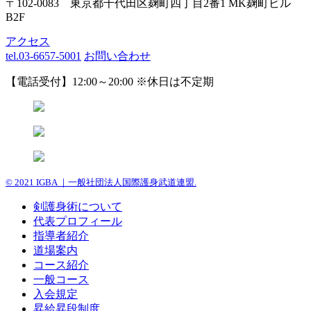
〒102-0083 東京都千代田区麹町四丁目2番1 MK麹町ビル
B2F
アクセス
tel.03-6657-5001
お問い合わせ
【電話受付】12:00～20:00 ※休日は不定期
© 2021 IGBA ｜一般社団法人国際護身武道連盟.
剣護身術について
代表プロフィール
指導者紹介
道場案内
コース紹介
一般コース
入会規定
昇給昇段制度