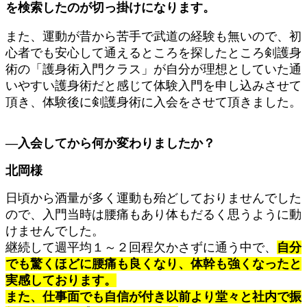
を検索したのが切っ掛けになります。
また、運動が昔から苦手で武道の経験も無いので、初
心者でも安心して通えるところを探したところ剣護身
術の「護身術入門クラス」が自分が理想としていた通
いやすい護身術だと感じて体験入門を申し込みさせて
頂き、体験後に剣護身術に入会をさせて頂きました。
―入会してから何か変わりましたか？
北岡様
日頃から酒量が多く運動も殆どしておりませんでした
ので、入門当時は腰痛もあり体もだるく思うように動
けませんでした。
継続して週平均１～２回程欠かさずに通う中で、
自分
でも驚くほどに腰痛も良くなり、体幹も強くなったと
実感しております。
また、仕事面でも自信が付き以前より堂々と社内で振