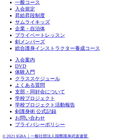
一般コース
入会規定
昇給昇段制度
サムライキッズ
企業・自治体
プライベートレッスン
剣メンバーズ
総合護身インストラクター養成コース
入会案内
DVD
体験入門
クラススケジュール
よくある質問
支部・同好会について
学校プロジェクト
学校プロジェクト活動報告
剣護身術 公式記録
お問い合わせ
プライバシーポリシー
© 2021 IGBA ｜一般社団法人国際護身武道連盟.